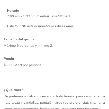
Horario
7:00 am - 1:00 pm (Central Time/Winter).
Este tour NO está disponible los días Lunes
Tamaño del grupo
Máximo
6
personas y mínimo 2.
Precio
$
38
00 MXN por persona
¿Qué traer?
De preferencia calzado cerrado o todo terreno para caminar en la
naturaleza y sandalias, pantalón largo (de preferencia), chamarra
ligera, sombrero/gorra, lentes de sol, repelente para insectos y