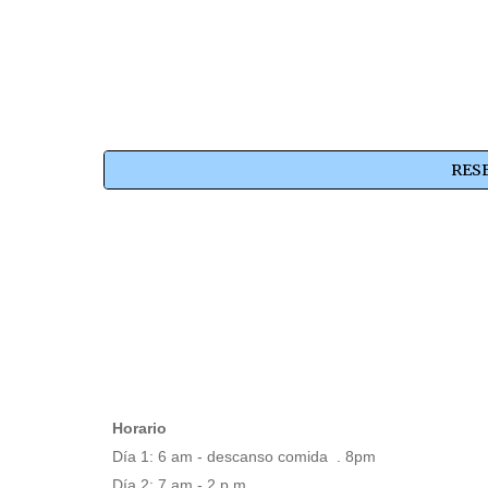
RES
Horario
D
ía
1: 6 am -
descanso comida
. 8pm
D
ía
2: 7 am - 2 p.m