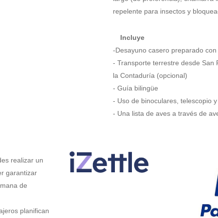
repelente para insectos y bloquea
Incluye
-Desayuno casero preparado con i
- Transporte terrestre d
es
de San 
la Contaduría (opcional)
- Guía bilingüe
- Uso de binoculares, telescopio y
- Una lista de aves a través de a
s realizar un
r garantizar
semana de
jeros planifican