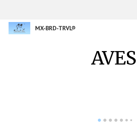
Sk
MX-BRD-TRVL®
AVES