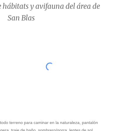
 hábitats y avifauna del área de
San Blas
todo terreno para caminar en la naturaleza, pantalón
igera, traje de baño
,
sombrero/gorra, lentes de sol,